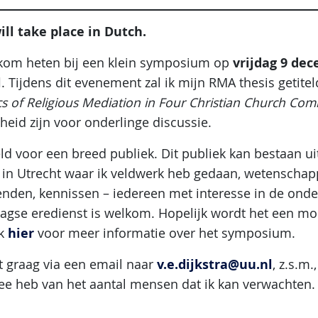
ill take place in Dutch.
vrijdag 9 dec
elkom heten bij een klein symposium op
l
. Tijdens dit evenement zal ik mijn RMA thesis getite
s of Religious Mediation in Four Christian Church Co
heid zijn voor onderlinge discussie.
ld voor een breed publiek. Dit publiek kan bestaan 
en in Utrecht waar ik veldwerk heb gedaan, wetenscha
rienden, kennissen – iedereen met interesse in de on
ndagse eredienst is welkom. Hopelijk wordt het een m
hier
ik
voor meer informatie over het symposium.
v.e.dijkstra@uu.nl
it graag via een email naar
, z.s.m
idee heb van het aantal mensen dat ik kan verwachten.