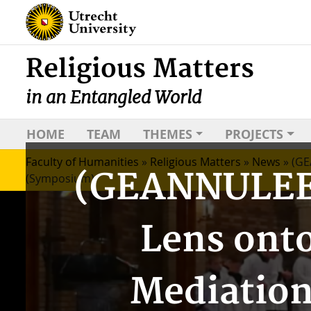
Religious Matters
in an Entangled World
HOME
TEAM
THEMES
PROJECTS
Faculty of Humanities
»
Religious Matters
»
News
»
(GE
(GEANNULEERD
(Symposium)
Lens onto
Mediation