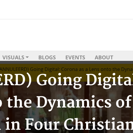
VISUALS
BLOGS
EVENTS
ABOUT
ANNULEERD) Going Digital: Corona as a Lens onto the Dynam
) Going Digital
 the Dynamics of
 in Four Christia