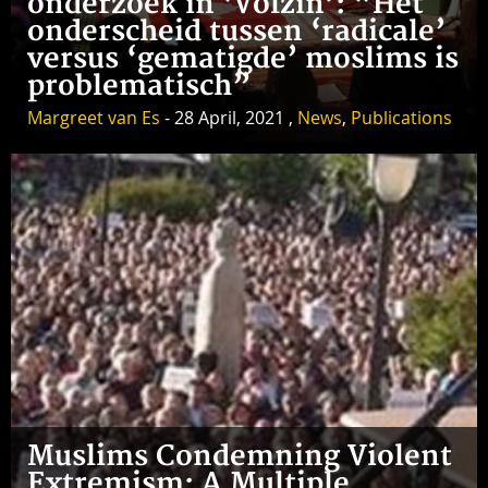
onderzoek in ‘Volzin’: “Het
onderscheid tussen ‘radicale’
versus ‘gematigde’ moslims is
problematisch”
Margreet van Es
- 28 April, 2021 ,
News
,
Publications
Muslims Condemning Violent
Extremism: A Multiple