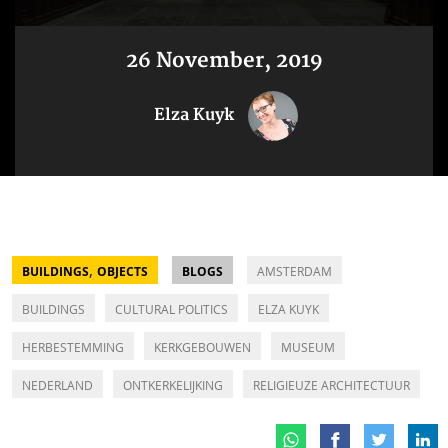
26 November, 2019
Elza Kuyk
,
BUILDINGS
OBJECTS
BLOGS
AMSTERDAM
BUILDINGS
CULTURAL POLITICS
ELZA KUYK
HERBESTEMMING
KERKGEBOUWEN
MUSEUM
NEDERLAND
ONTKERKELIJKING
RELIGIEUZE ARCHITECTUUR