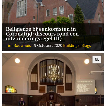
Religieuze bijeenkomsten in
Coronatijd: discours rond een
uitzonderingsregel (II)
Tim Bouwhuis
- 9 October, 2020
Buildings
,
Blogs
NL